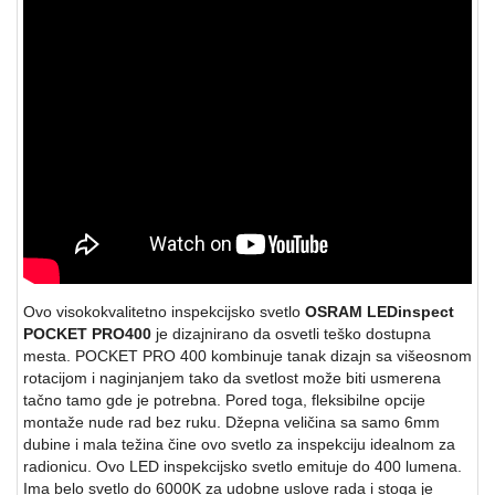
Ovo visokokvalitetno inspekcijsko svetlo
OSRAM LEDinspect
POCKET PRO400
je dizajnirano da osvetli teško dostupna
mesta. POCKET PRO 400 kombinuje tanak dizajn sa višeosnom
rotacijom i naginjanjem tako da svetlost može biti usmerena
tačno tamo gde je potrebna. Pored toga, fleksibilne opcije
montaže nude rad bez ruku. Džepna veličina sa samo 6mm
dubine i mala težina čine ovo svetlo za inspekciju idealnom za
radionicu. Ovo LED inspekcijsko svetlo emituje do 400 lumena.
Ima belo svetlo do 6000K za udobne uslove rada i stoga je