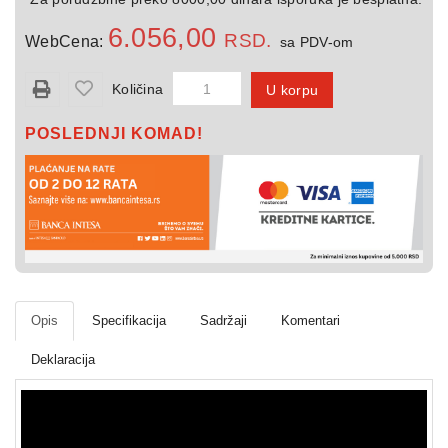
kuću
6.056,00
RSD.
WebCena:
sa PDV-om
Svetiljke
Količina
U korpu
Razno
POSLEDNJI KOMAD!
Opis
Specifikacija
Sadržaji
Komentari
Deklaracija