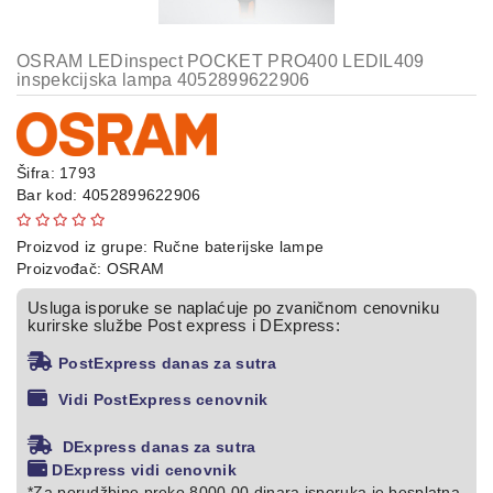
Kompresori
za
OSRAM LEDinspect POCKET PRO400 LEDIL409
gume
inspekcijska lampa 4052899622906
Starteri
za
vozila
Šifra: 1793
Bar kod:
4052899622906
Baterijske
lampe
Proizvod iz grupe:
Ručne baterijske lampe
Proizvođač:
OSRAM
Punjači
baterija
Usluga isporuke se naplaćuje po zvaničnom cenovniku
kurirske službe Post express i DExpress:
Baterije
PostExpress danas za sutra
Powerbank
Vidi PostExpress cenovnik
LED
DExpress danas za sutra
sijalice
DExpress vidi cenovnik
za
*Za porudžbine preko 8000,00 dinara isporuka je besplatna.