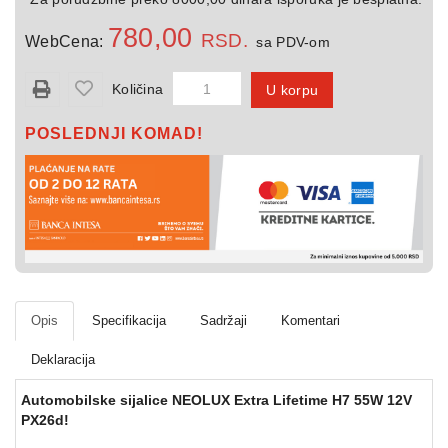
kuću
780,00
RSD.
WebCena:
sa PDV-om
Svetiljke
Količina
U korpu
Razno
POSLEDNJI KOMAD!
Opis
Specifikacija
Sadržaji
Komentari
Deklaracija
Automobilske sijalice NEOLUX Extra Lifetime H7 55W 12V
PX26d!