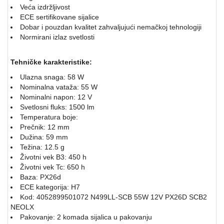
Veća izdržljivost
ECE sertifikovane sijalice
Dobar i pouzdan kvalitet zahvaljujući nemačkoj tehnologiji
Normirani izlaz svetlosti
Tehničke karakteristike:
Ulazna snaga: 58 W
Nominalna vataža: 55 W
Nominalni napon: 12 V
Svetlosni fluks: 1500 lm
Temperatura boje:
Prečnik: 12 mm
Dužina: 59 mm
Težina: 12.5 g
Životni vek B3: 450 h
Životni vek Tc: 650 h
Baza: PX26d
ECE kategorija: H7
Kod: 4052899501072 N499LL-SCB 55W 12V PX26D SCB2
NEOLX
Pakovanje: 2 komada sijalica u pakovanju