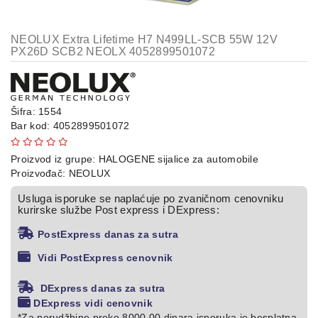
Kompresori
za
NEOLUX Extra Lifetime H7 N499LL-SCB 55W 12V
gume
PX26D SCB2 NEOLX 4052899501072
Starteri
za
vozila
Šifra: 1554
Bar kod:
4052899501072
Baterijske
lampe
Proizvod iz grupe:
HALOGENE sijalice za automobile
Proizvođač:
NEOLUX
Punjači
baterija
Usluga isporuke se naplaćuje po zvaničnom cenovniku
kurirske službe Post express i DExpress:
Baterije
PostExpress danas za sutra
Powerbank
Vidi PostExpress cenovnik
LED
DExpress danas za sutra
sijalice
DExpress vidi cenovnik
za
*Za porudžbine preko 8000,00 dinara isporuka je besplatna.