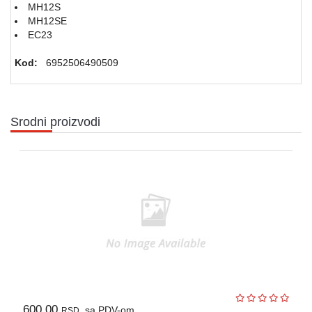
MH12S
MH12SE
EC23
Kod:
6952506490509
Srodni proizvodi
600,00
sa PDV-om
RSD.