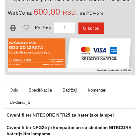
kuću
600,00
RSD.
WebCena:
sa PDV-om
Svetiljke
Količina
U korpu
Razno
Opis
Specifikacija
Sadržaji
Komentari
Deklaracija
Crveni filter NITECORE NFR25 za baterijske lampe!
Crveni filter NFG25 je kompatibilan sa sledećim NITECORE
baterijskim lampama: