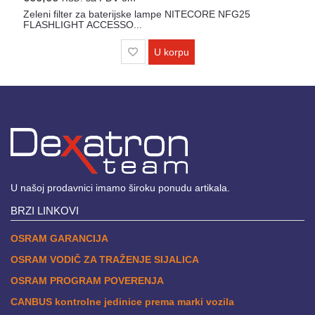
Zeleni filter za baterijske lampe NITECORE NFG25
FLASHLIGHT ACCESSO...
U korpu
U našoj prodavnici imamo široku ponudu artikala.
BRZI LINKOVI
OSRAM GARANCIJA
OSRAM VODIČ ZA TRAŽENJE SIJALICA
OSRAM PROGRAM POVERENJA
CANBUS kontrolne jedinice prema marki vozila