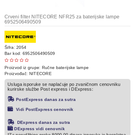
Kompresori
za
Crveni filter NITECORE NFR25 za baterijske lampe
gume
6952506490509
Starteri
za
vozila
Šifra: 2054
Bar kod:
6952506490509
Baterijske
lampe
Proizvod iz grupe:
Ručne baterijske lampe
Proizvođač:
NITECORE
Punjači
baterija
Usluga isporuke se naplaćuje po zvaničnom cenovniku
kurirske službe Post express i DExpress:
Baterije
PostExpress danas za sutra
Powerbank
Vidi PostExpress cenovnik
LED
DExpress danas za sutra
sijalice
DExpress vidi cenovnik
za
*Za porudžbine preko 8000,00 dinara isporuka je besplatna.